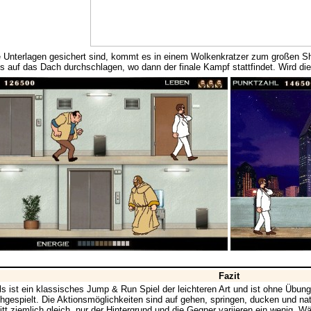
Unterlagen gesichert sind, kommt es in einem Wolkenkratzer zum großen Sh
is auf das Dach durchschlagen, wo dann der finale Kampf stattfindet. Wird d
Fazit
s ist ein klassisches Jump & Run Spiel der leichteren Art und ist ohne Übung 
hgespielt. Die Aktionsmöglichkeiten sind auf gehen, springen, ducken und nat
itt ziemlich gleich, nur der Hintergrund und die Gegner variieren ein wenig.