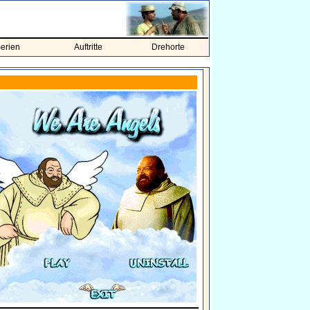
erien
Auftritte
Drehorte