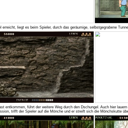
l erreicht, liegt es beim Spieler, durch das geräumige, selbstgegrabene Tunnel
t entkommen, führt der weitere Weg durch den Dschungel. Auch hier lauern 
ion, trifft der Spieler auf die Mönche und er streift sich die Mönchskutte übe