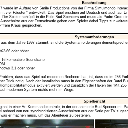
Beschreibung
7 wurde im Auftrag von Smile Productions von der Firma Simulmondo Interac
mit vier Fäusten" entwickelt. Das Spiel erschien auf Deutsch und auch auf
ht. Der Spieler schlüpft in die Rolle Bud Spencers und muss als Padre Orso ei
Ausschnitte aus der Fernsehserie geben dem Spieler dabei Tipps zur weiter
lffram Kraus gesprochen.
Systemanforderungen
l aus dem Jahre 1997 stammt, sind die Systemanforderungen dementsprechen
DX2-66 oder höher
 16 kompatible Soundkarte
ROM
ndows 3.1 oder höher
Problem, dass das Spiel auf modernen Rechnern hat, ist, dass es im 256 F
einer Trick nötig. Nach der Installation muss in den Eigenschaften der Datei B
ompatibilitätsmodus aktiviert werden und zusätzlich der Haken bei "Mit 256
 auf modernen System nichts mehr im Wege.
Spielbericht
ginnt in einer Art Kommandozentrale, in der der animierte Bud Spencer mit P
ei anhand von neu synchronisierten Ausschnitten aus der Serie per TV zugesc
, was er machen muss, um das Abenteuer zu bestehen.