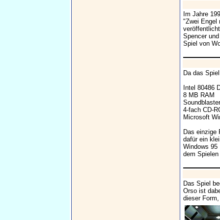
Im Jahre 199
"Zwei Engel 
veröffentlic
Spencer und 
Spiel von Wo
Da das Spie
Intel 80486 
8 MB RAM
Soundblaster
4-fach CD-
Microsoft Wi
Das einzige 
dafür ein kl
Windows 95 K
dem Spielen
Das Spiel be
Orso ist dab
dieser Form