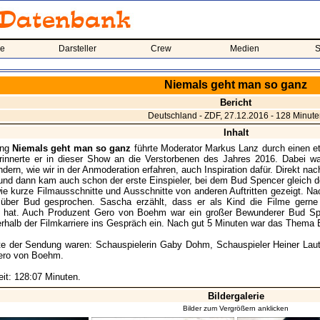
me
Darsteller
Crew
Medien
S
Niemals geht man so ganz
Bericht
Deutschland - ZDF, 27.12.2016 - 128 Minute
Inhalt
ung
Niemals geht man so ganz
führte Moderator Markus Lanz durch einen e
innerte er in dieser Show an die Verstorbenen des Jahres 2016. Dabei wa
ern, wie wir in der Anmoderation erfahren, auch Inspiration dafür. Direkt nac
und dann kam auch schon der erste Einspieler, bei dem Bud Spencer gleich d
wie kurze Filmausschnitte und Ausschnitte von anderen Auftritten gezeigt. N
über Bud gesprochen. Sascha erzählt, dass er als Kind die Filme gerne 
hat. Auch Produzent Gero von Boehm war ein großer Bewunderer Bud Spe
erhalb der Filmkarriere ins Gespräch ein. Nach gut 5 Minuten war das Thema
te der Sendung waren: Schauspielerin Gaby Dohm, Schauspieler Heiner Lau
ero von Boehm.
it: 128:07 Minuten.
Bildergalerie
Bilder zum Vergrößern anklicken