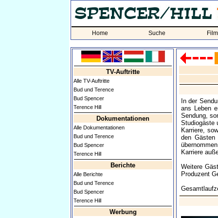
Home
Suche
Fil
TV-Auftritte
Alle TV-Auftritte
Bud und Terence
Bud Spencer
In der Send
Terence Hill
ans Leben er
Sendung, sond
Dokumentationen
Studiogäste 
Alle Dokumentationen
Karriere, so
Bud und Terence
den Gästen 
übernommen 
Bud Spencer
Karriere auß
Terence Hill
Berichte
Weitere Gäs
Produzent G
Alle Berichte
Bud und Terence
Gesamtlaufze
Bud Spencer
Terence Hill
Werbung