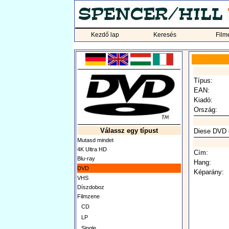
Kezdő lap
Keresés
Film
Típus:
EAN:
Kiadó:
Ország:
Válassz egy típust
Diese DVD e
Mutasd mindet
4K Ultra HD
Cím:
Blu-ray
Hang:
DVD
Képarány:
VHS
Díszdoboz
Filmzene
CD
LP
Single