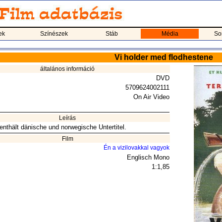
ek
Színészek
Stáb
Média
So
Vi holder med flodhestene
általános információ
DVD
5709624002111
On Air Video
Leírás
nthält dänische und norwegische Untertitel.
Film
Én a vizilovakkal vagyok
Englisch Mono
1:1,85