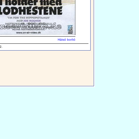
Hátsó borító
2.