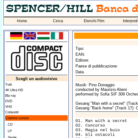
Home
Cerca
Elenchi Film
Interpreti
Tipo:
EAN:
Editore:
Paese di pubblicazione:
Data
Scegli un audiovisivo
Tutti
Musik: Pino Donaggio
conducted by Maurizio Abeni
4K Ultra HD
performed by Sofia SIF 309 Orches
Blu-ray
DVD
Gesang "Man with a secret" (Track 
VHS
Gesang "Back home" (Track 17): Cl
Cofanetti
Colonne sonore
01. Man with a secret 					2:02

CD
02. Concorso 						1:44

03. Magia nel buio 					1:58

LP
04. Gli ostacoli 					3:21

Single