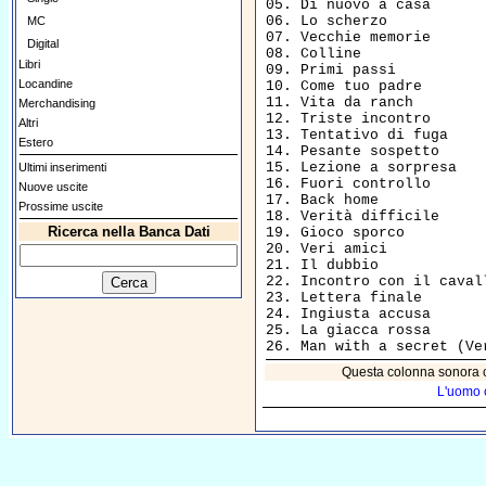
05. Di nuovo a casa 					2:03

06. Lo scherzo						2:29

MC
07. Vecchie memorie					2:40

Digital
08. Colline						2:23

Libri
09. Primi passi						1:24

Locandine
10. Come tuo padre					2:22

11. Vita da ranch					1:17

Merchandising
12. Triste incontro					1:27

Altri
13. Tentativo di fuga					1:12

Estero
14. Pesante sospetto					1:57

15. Lezione a sorpresa					1:48

Ultimi inserimenti
16. Fuori controllo					1:10

Nuove uscite
17. Back home						2:08

Prossime uscite
18. Verità difficile					2:40

Ricerca nella Banca Dati
19. Gioco sporco					1:55

20. Veri amici						1:19

21. Il dubbio						2:17

22. Incontro con il cavallo				2:
23. Lettera finale					2:09

24. Ingiusta accusa					1:21

25. La giacca rossa					2:01

Questa colonna sonora co
L'uomo 