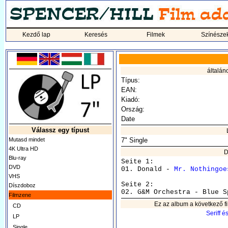
Kezdő lap
Keresés
Filmek
Színésze
általán
Típus:
EAN:
Kiadó:
Ország:
Date
Válassz egy típust
Mutasd mindet
7" Single
4K Ultra HD
D
Blu-ray
Seite 1:

DVD
01. Donald - 
Mr. Nothingoe
VHS
Seite 2:

Díszdoboz
Filmzene
Ez az album a következő fi
CD
Seriff 
LP
Single