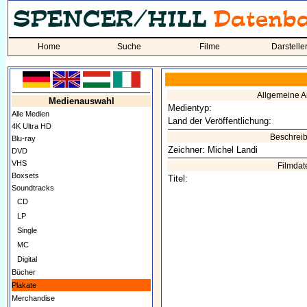
Home
Suche
Filme
Darstelle
Allgemeine 
Medienauswahl
Medientyp:
Alle Medien
Land der Veröffentlichung:
4K Ultra HD
Beschrei
Blu-ray
Zeichner: Michel Landi
DVD
VHS
Filmdat
Boxsets
Titel:
Soundtracks
CD
LP
Single
MC
Digital
Bücher
Plakate
Merchandise