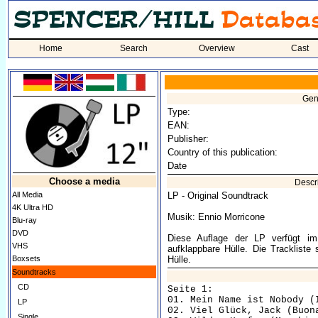
Home
Search
Overview
Cast
Gen
Type:
EAN:
Publisher:
Country of this publication:
Date
Choose a media
Descr
All Media
LP - Original Soundtrack
4K Ultra HD
Musik: Ennio Morricone
Blu-ray
DVD
Diese Auflage der LP verfügt 
VHS
aufklappbare Hülle. Die Trackliste
Boxsets
Hülle.
Soundtracks
CD
Seite 1:

01. Mein Name ist Nobody (Il m
LP
02. Viel Glück, Jack (Buona for
Single