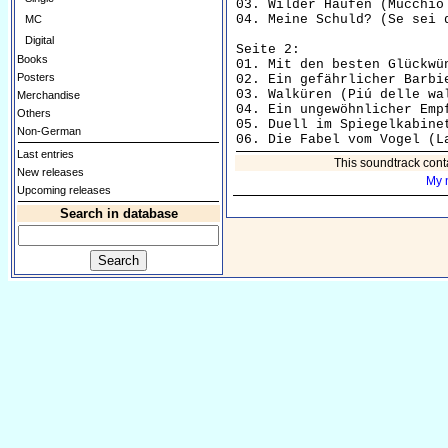
03. Wilder Haufen (Mucchio selvag
04. Meine Schuld? (Se sei qualc
MC
Digital
Seite 2:

Books
01. Mit den besten Glückwü
Posters
02. Ein gefährlicher Barbier (
03. Walküren (Piú delle walkirie)
Merchandise
04. Ein ungewöhnlicher Empfang
Others
05. Duell im Spiegelkabinett (
Non-German
Last entries
This soundtrack cont
New releases
My 
Upcoming releases
Search in database