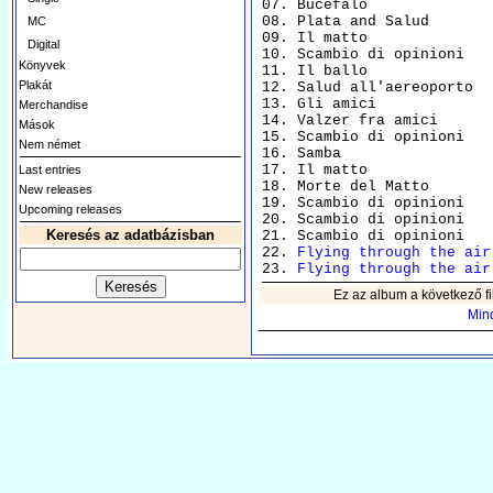
07. Bucefalo 					    2:41

08. Plata and Salud 				    2:10

MC
09. Il matto 					    1:44

Digital
10. Scambio di opinioni 			    2:38

Könyvek
11. Il ballo 					    2:24

Plakát
12. Salud all'aereoporto 			    2:06

13. Gli amici 					    3:51

Merchandise
14. Valzer fra amici 				    2:06

Mások
15. Scambio di opinioni 			    1:58

Nem német
16. Samba 					    1:55

17. Il matto 					    1:31

Last entries
18. Morte del Matto 				    1:41

New releases
19. Scambio di opinioni 			    1:28

Upcoming releases
20. Scambio di opinioni 			    2:14

Keresés az adatbázisban
21. Scambio di opinioni 			    2:42

22. 
Flying through the air
 		
23. 
Flying through the air
Ez az album a következő fi
Mind