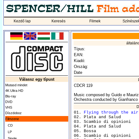
Kezdő lap
Keresés
Filmek
Színésze
általán
Típus:
EAN:
Kiadó:
Ország:
Date
Válassz egy típust
Mutasd mindet
CDCR 119
4K Ultra HD
Music composed by Guido e Maurizi
Blu-ray
Orchestra conducted by Gianfranco 
DVD
D
VHS
01. 
Flying through the air
 		
Díszdoboz
02. Plata and Salud 				    4:52

Filmzene
03. Scambio di opinioni 			    1:49

CD
04. Plata and Salud 				    0:59

05. Bossa 					    2:20

LP
06. Scambio di opinioni 			    1:52

Single