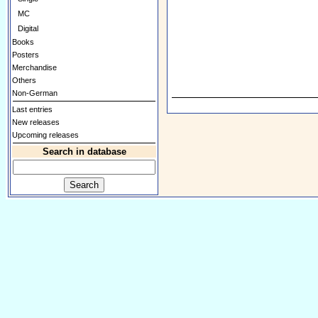
MC
Digital
Books
Posters
Merchandise
Others
Non-German
Last entries
New releases
Upcoming releases
Search in database