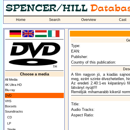
Home
Search
Overview
Cast
Ge
Type:
EAN:
Publisher:
Country of this publication:
Desc
Choose a media
A film nagyon jó, a kiadás sajno
meg, ezért szinte élvezhetetlen, hi
All Media
Az eredeti 2.40:1-es képarányú fil
4K Ultra HD
látványt nyújt!!!
Blu-ray
Reméljük mihamarabb kikerül normál
DVD
VHS
Title:
Boxsets
Audio Tracks:
Soundtracks
Aspect Ratio:
CD
LP
Single