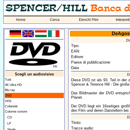
Home
Cerca
Elenchi Film
Interpreti
DeAgosti
Da
Tipo:
EAN:
Editore:
Paese di pubblicazione:
Data
Scegli un audiovisivo
D
Tutti
Diese DVD ist als 93. Teil in der
Spencer & Terence Hill - Die große
4K Ultra HD
Blu-ray
Das Bildmaster der DVD entspri
DVD
Planet.
VHS
Der DVD liegt ein 16seitiges groß
Cofanetti
den Film und deren Darstellern bei.
Colonne sonore
Da
CD
Titolo:
LP
Tracce audio:
Single