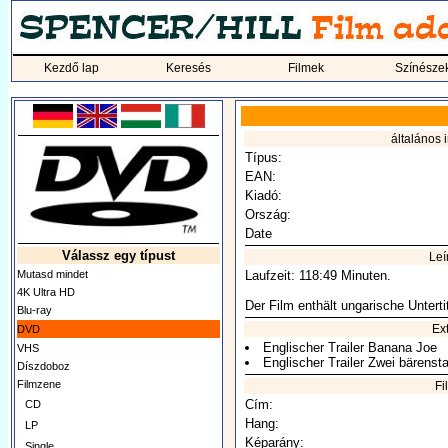
Kezdő lap
Keresés
Filmek
Színésze
általános 
Típus:
EAN:
Kiadó:
Ország:
Date
Válassz egy típust
Leí
Mutasd mindet
Laufzeit: 118:49 Minuten.
4K Ultra HD
Der Film enthält ungarische Untertit
Blu-ray
Ex
DVD
Englischer Trailer Banana Joe
VHS
Englischer Trailer Zwei bärenst
Díszdoboz
Filmzene
Fi
Cím:
CD
Hang:
LP
Képarány:
Single