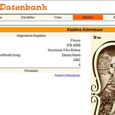
me
Darsteller
Crew
Medien
S
Aladins Abenteuer
Allgemeine Angaben
Promo
IFB 6089
Illustrierte Film-Bühne
röffentlichung:
Deutschland
1962
4
Filmdaten
Aladins Abenteuer