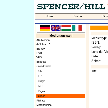
Home
Suche
Fil
Medienauswahl
Medientyp:
Alle Medien
ISBN:
4K Ultra HD
Verlag:
Blu-ray
Land der Ve
DVD
Datum
VHS
Seiten:
Boxsets
Soundtracks
Titel:
CD
LP
Single
MC
Digital
Bücher
Plakate
Merchandise