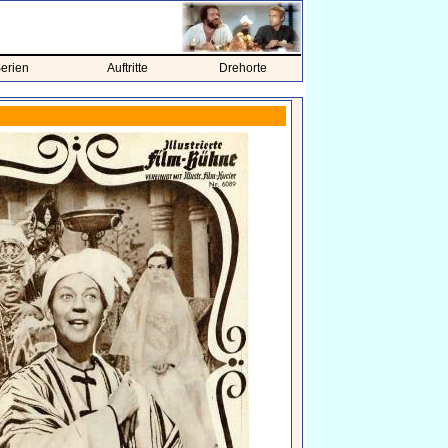
erien
Auftritte
Drehorte