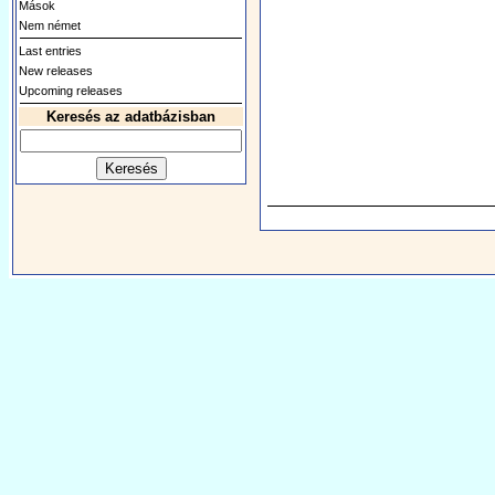
Mások
Nem német
Last entries
New releases
Upcoming releases
Keresés az adatbázisban