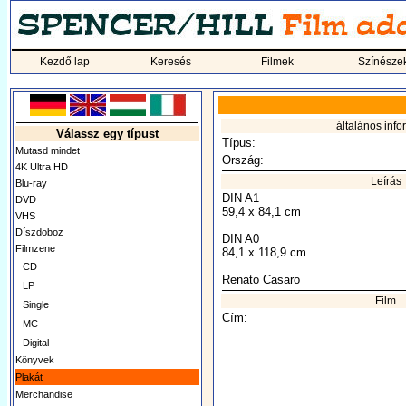
Kezdő lap
Keresés
Filmek
Színésze
általános info
Válassz egy típust
Típus:
Mutasd mindet
Ország:
4K Ultra HD
Leírás
Blu-ray
DIN A1
DVD
59,4 x 84,1 cm
VHS
Díszdoboz
DIN A0
Filmzene
84,1 x 118,9 cm
CD
Renato Casaro
LP
Film
Single
Cím:
MC
Digital
Könyvek
Plakát
Merchandise