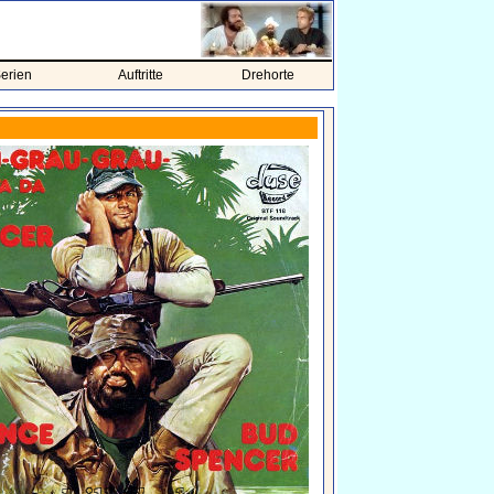
erien
Auftritte
Drehorte