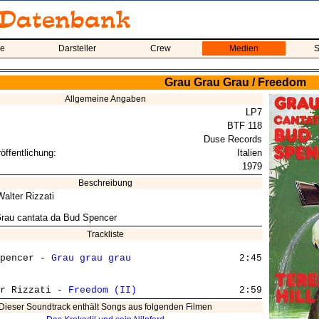
me
Darsteller
Crew
Medien
S
Grau Grau Grau / Freedom
Allgemeine Angaben
LP7
BTF 118
Duse Records
öffentlichung:
Italien
1979
Beschreibung
alter Rizzati
rau cantata da Bud Spencer
Trackliste
pencer - 
Grau grau grau
                   2:45

r Rizzati - 
Freedom (II)
Dieser Soundtrack enthält Songs aus folgenden Filmen