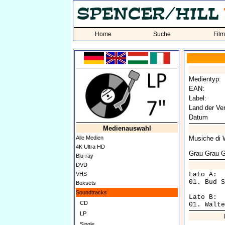
Home
Suche
Fil
Medientyp:
EAN:
Label:
Land der Ver
Datum
Medienauswahl
Alle Medien
Musiche di W
4K Ultra HD
Grau Grau G
Blu-ray
DVD
VHS
Lato A:

01. Bud S
Boxsets
Soundtracks
Lato B:

CD
01. Walte
LP
Single