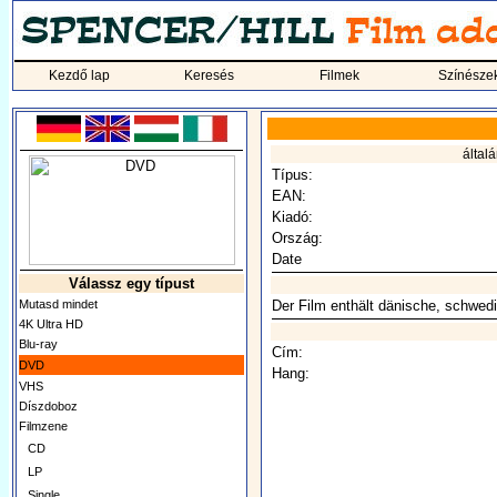
Kezdő lap
Keresés
Filmek
Színésze
által
Típus:
EAN:
Kiadó:
Ország:
Date
Válassz egy típust
Mutasd mindet
Der Film enthält dänische, schwedi
4K Ultra HD
Blu-ray
Cím:
DVD
Hang:
VHS
Díszdoboz
Filmzene
CD
LP
Single