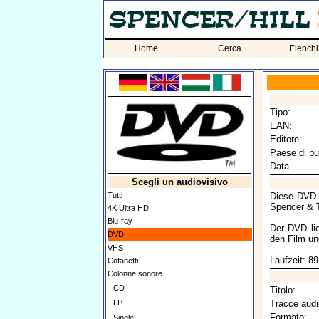
Home
Cerca
Elenchi
Tipo:
EAN:
Editore:
Paese di pu
Data
Scegli un audiovisivo
Tutti
Diese DVD i
Spencer & T
4K Ultra HD
Blu-ray
Der DVD lie
DVD
den Film und
VHS
Laufzeit: 8
Cofanetti
Colonne sonore
CD
Titolo:
LP
Tracce audi
Formato:
Single