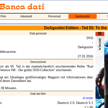
 Film
Interpreti
Personali
Audiovisivi
DeAgostini Edition - Teil 55: To the 
Dati generali
DVD
-
DeAgostini
bblicazione:
27.01.2016
Descrizione
st als 55. Teil in der zweiwöchentlich erscheinenden Reihe "Bud
erence Hill - Die große DVD-Collection" erschienen.
gt ein 16seitiges großformatiges Magazin mit Informationen über
 deren Darstellern bei.
9:39 Minuten.
Dati del film
Al limite
o:
Deutsch 2.0, Deutsch 5.1
1:1,85