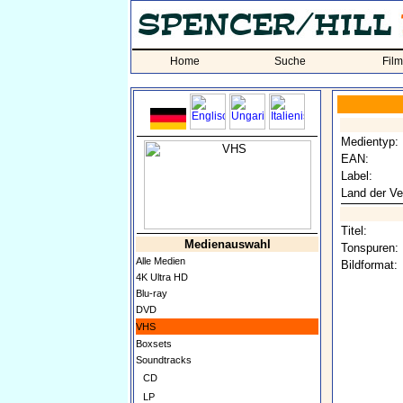
Home
Suche
Fil
Medientyp:
EAN:
Label:
Land der Ve
Titel:
Medienauswahl
Tonspuren:
Alle Medien
Bildformat:
4K Ultra HD
Blu-ray
DVD
VHS
Boxsets
Soundtracks
CD
LP