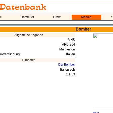
me
Darsteller
Crew
Medien
S
Bomber
Allgemeine Angaben
VHS
VRB 284
Multivision
röffentlichung:
Italien
Filmdaten
Der Bomber
Italienisch
1:1,33
Front