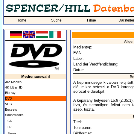
Home
Suche
Filme
Darstelle
Allge
Medientyp:
EAN:
Label:
Land der Veröffentlichung:
Datum
Medienauswahl
Be
Alle Medien
A kép minõsége kiválóan felújítot
elé, mikor beteszi a DVD korongo
4K Ultra HD
sorozat e darabját.
Blu-ray
DVD
A képarány helyesen 16:9 (2.35:1),
VHS
írva, és semmilyen felirat nem 
szép, tiszta.
Boxsets
Soundtracks
CD
Titel:
LP
Tonspuren:
Bildformat:
Single