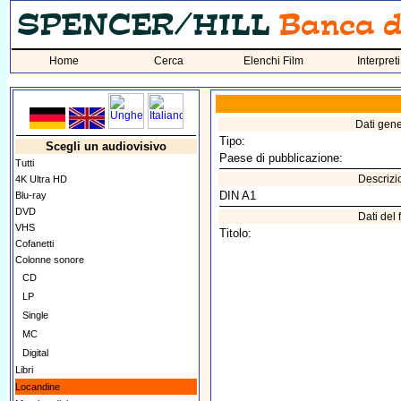
Home
Cerca
Elenchi Film
Interpreti
Dati gene
Tipo:
Scegli un audiovisivo
Paese di pubblicazione:
Tutti
Descrizi
4K Ultra HD
DIN A1
Blu-ray
DVD
Dati del 
VHS
Titolo:
Cofanetti
Colonne sonore
CD
LP
Single
MC
Digital
Libri
Locandine