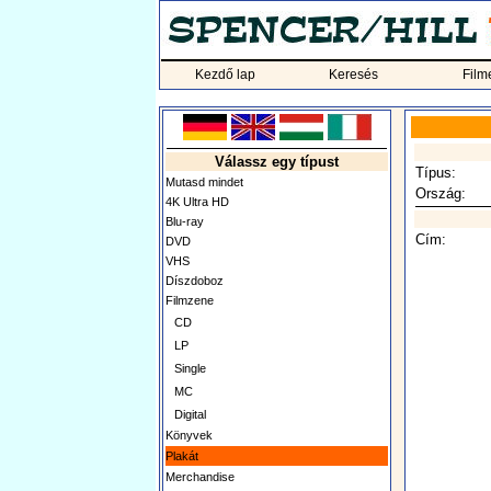
Kezdő lap
Keresés
Film
Válassz egy típust
Típus:
Mutasd mindet
Ország:
4K Ultra HD
Blu-ray
Cím:
DVD
VHS
Díszdoboz
Filmzene
CD
LP
Single
MC
Digital
Könyvek
Plakát
Merchandise