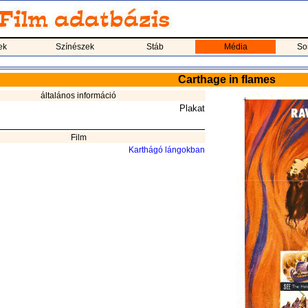
ek
Színészek
Stáb
Média
So
Carthage in flames
általános információ
Plakat
Film
Karthágó lángokban