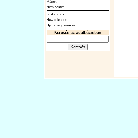
Mások
Nem német
Last entries
New releases
Upcoming releases
Keresés az adatbázisban