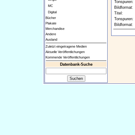
Tonspuren:
MC
Bildformat:
Digital
Titel:
Bücher
Tonspuren:
Plakate
Bildformat:
Merchandise
Andere
Ausland
Zuletzt eingetragene Medien
Aktuelle Veröffentlichungen
Kommende Veröffentlichungen
Datenbank-Suche