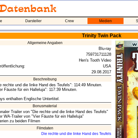
me
Darsteller
Crew
Medien
S
Trinity Twin Pack
Allgemeine Angaben
Blu-ray
759731711128
Hen's Tooth Video
röffentlichung:
USA
29.08.2017
Beschreibung
ie rechte und die linke Hand des Teufels": 114:49 Minuten.
er Fäuste für ein Halleluja": 117:39 Minuten.
ys enthalten Englische Untertitel.
Bonusmaterial
onaler Trailer von "Die rechte und die linke Hand des Teufels"
r WA-Trailer von "Vier Fäuste für ein Halleluja"
lerien zu beiden Filmen
Filmdaten
Die rechte und die linke Hand des Teufels