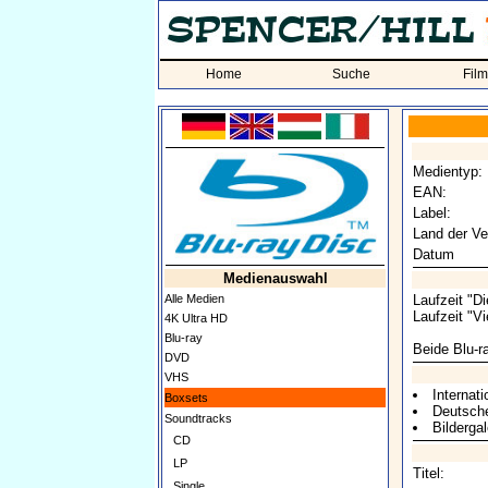
Home
Suche
Fil
Medientyp:
EAN:
Label:
Land der Ve
Datum
Medienauswahl
Alle Medien
Laufzeit "D
Laufzeit "Vi
4K Ultra HD
Blu-ray
Beide Blu-ra
DVD
VHS
Internati
Boxsets
Deutsche
Soundtracks
Bilderga
CD
LP
Titel:
Single