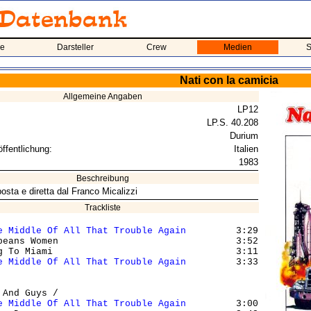
me
Darsteller
Crew
Medien
S
Nati con la camicia
Allgemeine Angaben
LP12
LP.S. 40.208
Durium
ffentlichung:
Italien
1983
Beschreibung
sta e diretta dal Franco Micalizzi
Trackliste
e Middle Of All That Trouble Again
         3:29

beans Women                                3:52

g To Miami                                 3:11

e Middle Of All That Trouble Again
         3:33

 And Guys /

e Middle Of All That Trouble Again
         3:00
