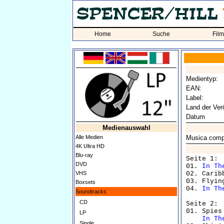
Home
Suche
Fil
Medientyp:
EAN:
Label:
Land der Verö
Datum
Medienauswahl
Alle Medien
Musica compo
4K Ultra HD
Blu-ray
Seite 1:

DVD
01. 
In Th
VHS
02. Carib
03. Flyin
Boxsets
04. 
In Th
Soundtracks
CD
Seite 2:

01. Spies
LP
In Th
Single