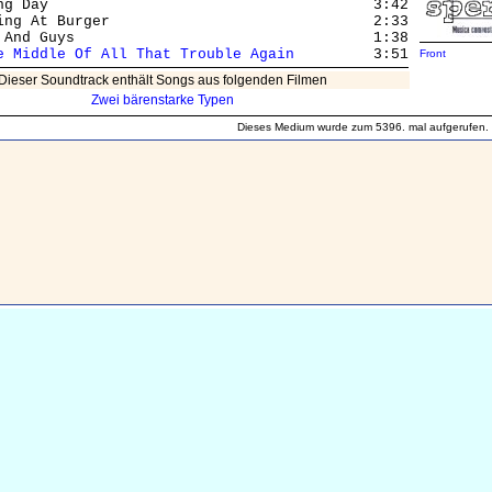
ng Day                                     3:42

ing At Burger                              2:33

 And Guys                                  1:38

e Middle Of All That Trouble Again
Front
Dieser Soundtrack enthält Songs aus folgenden Filmen
Zwei bärenstarke Typen
Dieses Medium wurde zum 5396. mal aufgerufen.