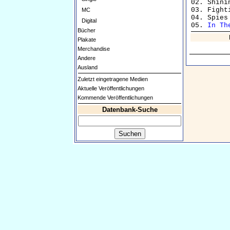
02. Shini
03. Fight
MC
04. Spies
Digital
05. 
In Th
Bücher
Plakate
Merchandise
Andere
Ausland
Zuletzt eingetragene Medien
Aktuelle Veröffentlichungen
Kommende Veröffentlichungen
Datenbank-Suche