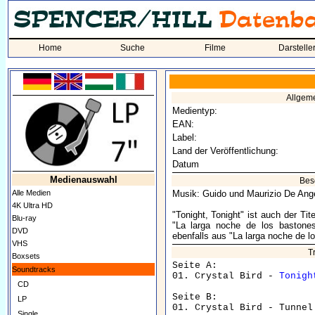
Home
Suche
Filme
Darstelle
Allgem
Medientyp:
EAN:
Label:
Land der Veröffentlichung:
Datum
Medienauswahl
Bes
Alle Medien
Musik: Guido und Maurizio De Ange
4K Ultra HD
"Tonight, Tonight" ist auch der Ti
Blu-ray
"La larga noche de los bastone
DVD
ebenfalls aus "La larga noche de l
VHS
T
Boxsets
Seite A:

Soundtracks
01. Crystal Bird - 
Tonigh
CD
Seite B:

LP
Single