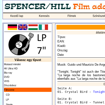
Kezdő lap
Keresés
Filmek
Színésze
általán
Típus:
EAN:
Kiadó:
Ország:
Date
Válassz egy típust
Mutasd mindet
Musik: Guido und Maurizio De Ange
4K Ultra HD
"Tonight, Tonight" ist auch der Ti
Blu-ray
"La larga noche de los bastone
DVD
ebenfalls aus "La larga noche de l
VHS
D
Díszdoboz
Seite A:

Filmzene
01. Crystal Bird - 
Tonigh
CD
Seite B:

LP
Single