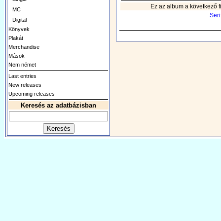
Ez az album a következő fi
MC
Seri
Digital
Könyvek
Plakát
Merchandise
Mások
Nem német
Last entries
New releases
Upcoming releases
Keresés az adatbázisban