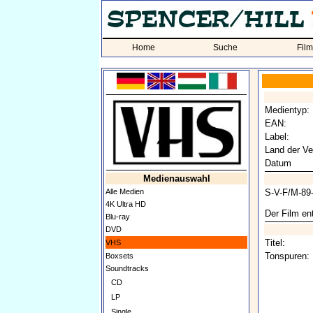
Home
Suche
Fil
Medientyp:
EAN:
Label:
Land der Ve
Datum
Medienauswahl
Alle Medien
S-V-F/M-89
4K Ultra HD
Der Film ent
Blu-ray
DVD
Titel:
VHS
Tonspuren:
Boxsets
Soundtracks
CD
LP
Single