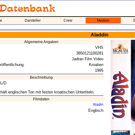
me
Darsteller
Crew
Medien
S
Aladdin
Allgemeine Angaben
VHS
3850121100281
Jadran Film Video
röffentlichung:
Kroatien
1995
Beschreibung
-L/D
hält englischen Ton mit festen kroatischen Untertiteln.
Filmdaten
Aladin
Englisch