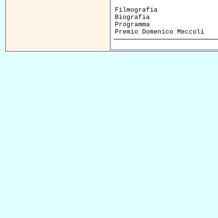
Filmografia               
Biografia                 
Programma                 