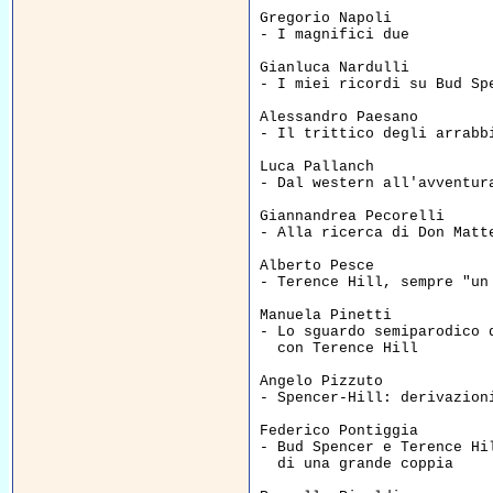
Gregorio Napoli  

- I magnifici due         
Gianluca Nardulli  

- I miei ricordi su Bud Sp
Alessandro Paesano  

- Il trittico degli arrabb
Luca Pallanch  

- Dal western all'avventur
Giannandrea Pecorelli  

- Alla ricerca di Don Matt
Alberto Pesce  

- Terence Hill, sempre "un
Manuela Pinetti  

- Lo sguardo semiparodico 
  con Terence Hill        
Angelo Pizzuto  

- Spencer-Hill: derivazion
Federico Pontiggia  

- Bud Spencer e Terence Hil
  di una grande coppia    