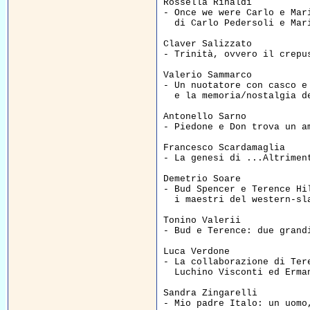
Rossella Rinaldi  

- Once we were Carlo e Mari
  di Carlo Pedersoli e Mar
Claver Salizzato  

- Trinità, ovvero il crepu
Valerio Sammarco  

- Un nuotatore con casco e
  e la memoria/nostalgia d
Antonello Sarno  

- Piedone e Don trova un a
Francesco Scardamaglia  

- La genesi di ...Altrimen
Demetrio Soare  

- Bud Spencer e Terence Hil
  i maestri del western-sl
Tonino Valerii  

- Bud e Terence: due grand
Luca Verdone  

- La collaborazione di Ter
  Luchino Visconti ed Erma
Sandra Zingarelli  

- Mio padre Italo: un uomo