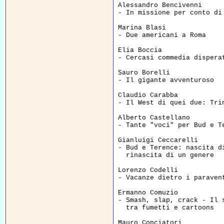
Alessandro Bencivenni  

- In missione per conto di
Marina Blasi  

- Due americani a Roma    
Elia Boccia  

- Cercasi commedia dispera
Sauro Borelli  

- Il gigante avventuroso  
Claudio Carabba  

- Il West di quei due: Tri
Alberto Castellano  

- Tante "voci" per Bud e T
Gianluigi Ceccarelli  

- Bud e Terence: nascita di
  rinascita di un genere  
Lorenzo Codelli  

- Vacanze dietro i paraven
Ermanno Comuzio  

- Smash, slap, crack - Il s
  tra fumetti e cartoons  
Mauro Conciatori  
