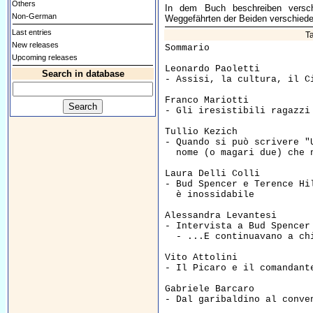
Others
In dem Buch beschreiben verschie
Non-German
Weggefährten der Beiden verschieden
Last entries
Ta
New releases
Sommario

Upcoming releases
Leonardo Paoletti  

Search in database
- Assisi, la cultura, il C
Franco Mariotti  

- Gli iresistibili ragazzi
Tullio Kezich  

- Quando si può scrivere "
  nome (o magari due) che 
Laura Delli Colli  

- Bud Spencer e Terence Hil
  è inossidabile          
Alessandra Levantesi  

- Intervista a Bud Spencer 
  - ...E continuavano a ch
Vito Attolini  

- Il Picaro e il comandant
Gabriele Barcaro  

- Dal garibaldino al conve