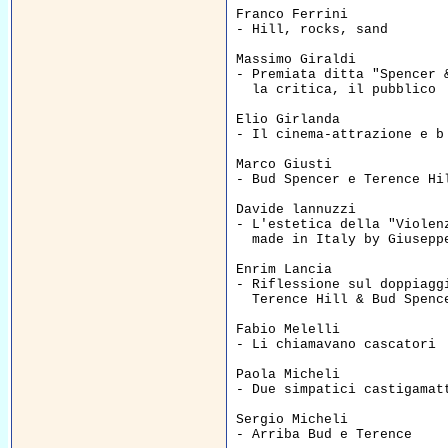
Franco Ferrini  

- Hill, rocks, sand       
Massimo Giraldi  

- Premiata ditta "Spencer &
  la critica, il pubblico 
Elio Girlanda  

- Il cinema-attrazione e b
Marco Giusti  

- Bud Spencer e Terence Hi
Davide lannuzzi  

- L'estetica della "Violenz
  made in Italy by Giusepp
Enrim Lancia  

- Riflessione sul doppiaggi
  Terence Hill & Bud Spenc
Fabio Melelli  

- Li chiamavano cascatori 
Paola Micheli  

- Due simpatici castigamat
Sergio Micheli  

- Arriba Bud e Terence    