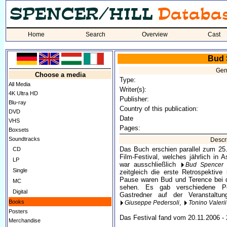
Home
Search
Overview
Cast
Bud 
Gen
Choose a media
Type:
All Media
Writer(s):
4K Ultra HD
Publisher:
Blu-ray
Country of this publication:
DVD
Date
VHS
Pages:
Boxsets
Soundtracks
Descr
Das Buch erschien parallel zum 25. 
CD
Film-Festival, welches jährlich in A
LP
war ausschließlich
Bud Spencer
Single
zeitgleich die erste Retrospektiv
Pause waren Bud und Terence bei d
MC
sehen. Es gab verschiedene Po
Digital
Gastredner auf der Veranstalt
Books
,
Giuseppe Pedersoli
Tonino Valerii
Posters
Das Festival fand vom 20.11.2006 - 2
Merchandise