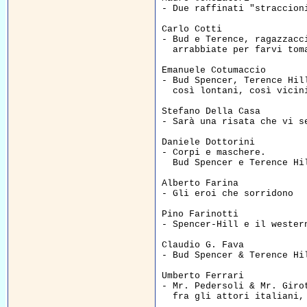
- Due raffinati "straccion
Carlo Cotti  

- Bud e Terence, ragazzacci
  arrabbiate per farvi tom
Emanuele Cotumaccio  

- Bud Spencer, Terence Hill
  così lontani, così vicin
Stefano Della Casa  

- Sarà una risata che vi s
Daniele Dottorini  

- Corpi e maschere. 

  Bud Spencer e Terence Hi
Alberto Farina  

- Gli eroi che sorridono  
Pino Farinotti  

- Spencer-Hill e il wester
Claudio G. Fava    

- Bud Spencer & Terence Hi
Umberto Ferrari  

- Mr. Pedersoli & Mr. Girot
  fra gli attori italiani,