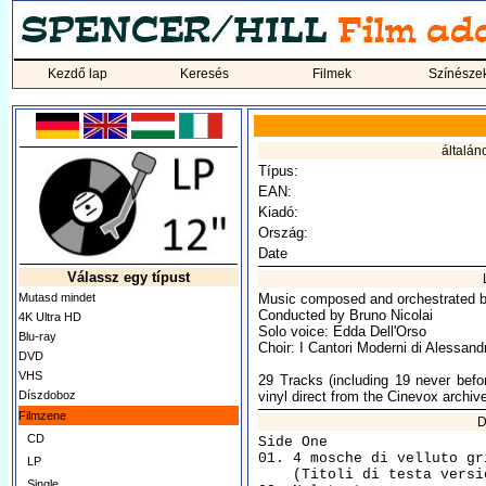
Kezdő lap
Keresés
Filmek
Színésze
általán
Típus:
EAN:
Kiadó:
Ország:
Date
Válassz egy típust
Mutasd mindet
Music composed and orchestrated b
Conducted by Bruno Nicolai
4K Ultra HD
Solo voice: Edda Dell'Orso
Blu-ray
Choir: I Cantori Moderni di Alessand
DVD
VHS
29 Tracks (including 19 never befor
Díszdoboz
vinyl direct from the Cinevox archiv
Filmzene
D
CD
Side One

01. 4 mosche di velluto gr
LP
    (Titoli di testa versi
Single