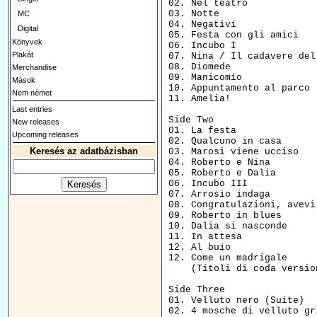
02. Nel teatro            
03. Notte                 
MC
04. Negativi              
Digital
05. Festa con gli amici   
Könyvek
06. Incubo I              
Plakát
07. Nina / Il cadavere del
08. Diomede               
Merchandise
09. Manicomio             
Mások
10. Appuntamento al parco 
Nem német
11. Amelia!               
Last entries
Side Two

New releases
01. La festa              
Upcoming releases
02. Qualcuno in casa      
Keresés az adatbázisban
03. Marosi viene ucciso   
04. Roberto e Nina        
05. Roberto e Dalia       
06. Incubo III            
07. Arrosio indaga        
08. Congratulazioni, avevi
09. Roberto in blues      
10. Dalia si nasconde     
11. In attesa             
12. Al buio               
12. Come un madrigale     
    (Titoli di coda versio
Side Three

01. Velluto nero (Suite)  
02. 4 mosche di velluto gr