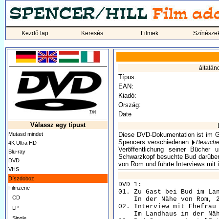
Kezdő lap
Keresés
Filmek
Színésze
általán
Típus:
EAN:
Kiadó:
Ország:
Date
Válassz egy típust
Mutasd mindet
Diese DVD-Dokumentation ist im G
Spencers verschiedenen
Besuche
4K Ultra HD
Veröffentlichung seiner Bücher 
Blu-ray
Schwarzkopf besuchte Bud darüber
DVD
von Rom und führte Interviews mit 
VHS
Díszdoboz
DVD 1:

Filmzene
01. Zu Gast bei Bud im Lan
CD
    In der Nähe von Rom, 2
02. Interview mit Ehefrau 
LP
    Im Landhaus in der Näh
Single