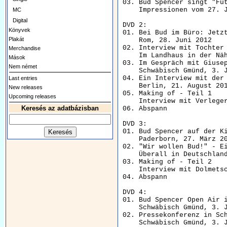
03. Bud Spencer singt "Fut
    Impressionen vom 27. J
MC
Digital
DVD 2:

Könyvek
01. Bei Bud im Büro: Jetzt
Plakát
    Rom, 28. Juni 2012

02. Interview mit Tochter 
Merchandise
    Im Landhaus in der Näh
Mások
03. Im Gespräch mit Giusep
Nem német
    Schwäbisch Gmünd, 3. J
04. Ein Interview mit der 
Last entries
    Berlin, 21. August 201
New releases
05. Making of - Teil 1    
Upcoming releases
    Interview mit Verleger
Keresés az adatbázisban
06. Abspann               
DVD 3:

01. Bud Spencer auf der Ki
    Paderborn, 27. März 20
02. "Wir wollen Bud!" - Ei
    Überall in Deutschland
03. Making of - Teil 2    
    Interview mit Dolmetsc
04. Abspann               
DVD 4:

01. Bud Spencer Open Air i
    Schwäbisch Gmünd, 3. J
02. Pressekonferenz in Sch
    Schwäbisch Gmünd, 3. J