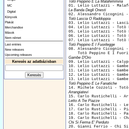
Totò Peppino E La Malafemmina
MC
La Banda Degli Onesti
Digital
Könyvek
Totò Lascia O Raddoppia
Plakát

03. Lelio Luttazzi - Lasci
04. Lelio Luttazzi - Totò 
Merchandise
05. Lelio Luttazzi - Totò 
Mások
06. Lelio Luttazzi - Totò 
Nem német
Totò Peppino E I Fuorilegge
Last entries

08. Alessandro Cicognini - 
New releases
Upcoming releases
Gambe D'Oro
Keresés az adatbázisban

09. Lelio Luttazzi - Calyp
10. Lelio Luttazzi - Gambe
11. Lelio Luttazzi - Gambe
12. Lelio Luttazzi - Gambe
Totò Peppino E Le Fanatiche
Arrangiatevi
Letto A Tre Piazze

16. Carlo Rustichelli - Le
17. Carlo Rustichelli - Pi
18. Carlo Rustichelli - Pa
Chi Si Ferma E' Perduto

20. Gianni Ferrio - Chi Si