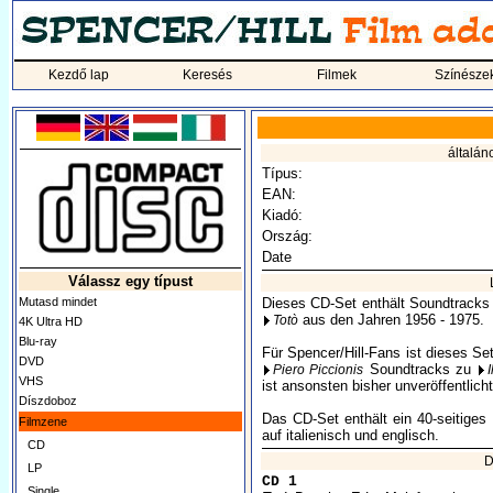
Kezdő lap
Keresés
Filmek
Színésze
általán
Típus:
EAN:
Kiadó:
Ország:
Date
Válassz egy típust
Mutasd mindet
Dieses CD-Set enthält Soundtracks 
aus den Jahren 1956 - 1975.
Totò
4K Ultra HD
Blu-ray
Für Spencer/Hill-Fans ist dieses Se
DVD
Soundtracks zu
Piero Piccionis
VHS
ist ansonsten bisher unveröffentlicht
Díszdoboz
Das CD-Set enthält ein 40-seitiges
Filmzene
auf italienisch und englisch.
CD
D
LP
CD 1
Single