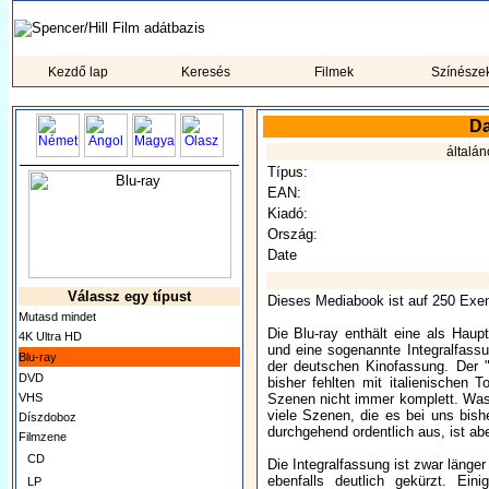
Kezdő lap
Keresés
Filmek
Színésze
Da
általán
Típus:
EAN:
Kiadó:
Ország:
Date
Válassz egy típust
Dieses Mediabook ist auf 250 Exemp
Mutasd mindet
Die Blu-ray enthält eine als Haup
4K Ultra HD
und eine sogenannte Integralfass
Blu-ray
der deutschen Kinofassung. Der "
DVD
bisher fehlten mit italienischen T
VHS
Szenen nicht immer komplett. Was 
viele Szenen, die es bei uns bis
Díszdoboz
durchgehend ordentlich aus, ist ab
Filmzene
CD
Die Integralfassung ist zwar länger
ebenfalls deutlich gekürzt. Ei
LP