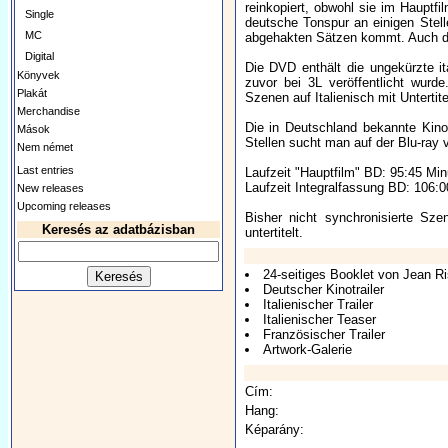
reinkopiert, obwohl sie im Hauptf
Single
deutsche Tonspur an einigen Stel
MC
abgehakten Sätzen kommt. Auch d
Digital
Die DVD enthält die ungekürzte i
Könyvek
zuvor bei 3L veröffentlicht wurde
Plakát
Szenen auf Italienisch mit Untertite
Merchandise
Die in Deutschland bekannte Kin
Mások
Stellen sucht man auf der Blu-ray 
Nem német
Last entries
Laufzeit "Hauptfilm" BD: 95:45 Min
Laufzeit Integralfassung BD: 106:0
New releases
Upcoming releases
Bisher nicht synchronisierte Sz
Keresés az adatbázisban
untertitelt.
24-seitiges Booklet von Jean R
Deutscher Kinotrailer
Italienischer Trailer
Italienischer Teaser
Französischer Trailer
Artwork-Galerie
Cím:
Hang:
Képarány: