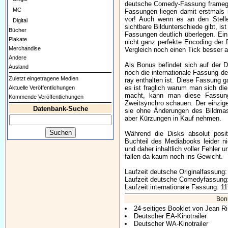
deutsche Comedy-Fassung framege
MC
Fassungen liegen damit erstmals 
vor! Auch wenn es an den Stelle
Digital
sichtbare Bildunterschiede gibt, is
Bücher
Fassungen deutlich überlegen. Ein 
Plakate
nicht ganz perfekte Encoding der
Merchandise
Vergleich noch einen Tick besser a
Andere
Als Bonus befindet sich auf der 
Ausland
noch die internationale Fassung de
Zuletzt eingetragene Medien
ray enthalten ist. Diese Fassung g
es ist fraglich warum man sich d
Aktuelle Veröffentlichungen
macht, kann man diese Fassung
Kommende Veröffentlichungen
Zweitsynchro schauen. Der einzige 
Datenbank-Suche
sie ohne Änderungen des Bildma
aber Kürzungen in Kauf nehmen.
Während die Disks absolut posit
Buchteil des Mediabooks leider ni
und daher inhaltlich voller Fehler 
fallen da kaum noch ins Gewicht.
Laufzeit deutsche Originalfassung:
Laufzeit deutsche Comedyfassung:
Laufzeit internationale Fassung: 1
Bon
24-seitiges Booklet von Jean R
Deutscher EA-Kinotrailer
Deutscher WA-Kinotrailer