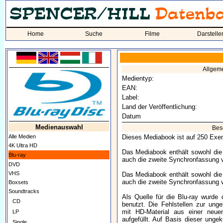
Home
Suche
Filme
Darstelle
Allgem
Medientyp:
EAN:
Label:
Land der Veröffentlichung:
Datum
Medienauswahl
Bes
Alle Medien
Dieses Mediabook ist auf 250 Exemp
4K Ultra HD
Das Mediabook enthält sowohl die
Blu-ray
auch die zweite Synchronfassung 
DVD
VHS
Das Mediabook enthält sowohl die
auch die zweite Synchronfassung 
Boxsets
Soundtracks
Als Quelle für die Blu-ray wurde
CD
benutzt. Die Fehlstellen zur un
mit HD-Material aus einer neuen
LP
aufgefüllt. Auf Basis dieser ung
Single