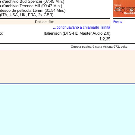
ta d'archivio Bud Spencer (07:45 Min.)
a d'archivio Terence Hill (09:47 Min.)
tedesco de pellicola 16mm (01:54 Min.)
r (ITA, USA, UK, FRA, 2x GER)
Dati del film
Fronte
... continuavano a chiamarlo Trinità
o:
Italienisch (DTS-HD Master Audio 2.0)
1:2,35
Questa pagina è stata visitata 672. volte.