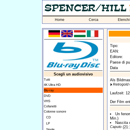
Home
Cerca
Elenchi
Tipo:
EAN:
Editore:
Paese di pu
Data
Scegli un audiovisivo
Tutti
Als Bildmas
Retrogold 
4K Ultra HD
Blu-ray
Laufzeit: 1
DVD
VHS
Der Film ent
Cofanetti
Colonne sonore
Un fenom
CD
Min.)
Nascita 
LP
Caputo
(21:
Single