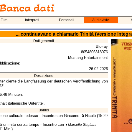
 Film
Interpreti
Personali
Audiovisivi
... continuavano a chiamarlo Trinità (Versione Integr
Dati generali
Blu-ray
8054806318076
Mustang Entertainment
bblicazione:
26.02.2026
Descrizione
ter diente die Langfassung der deutschen Veröffentlichung von
.
63
26:48 Minuten.
hält italienische Untertitel.
Bonus
eno culturale tedesco - Incontro con Giacomo Di Nicolò (15:29
di un mito senza tempo - Incontro con
Marcello Gagliani
11 Min.)