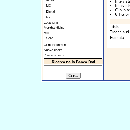
Intervis
Intervist
MC
Clip in 
Digital
6 Traile
Libri
Locandine
Titolo:
Merchandising
Tracce audi
Altri
Formato:
Estero
Ultimi inserimenti
Nuove uscite
Prossime uscite
Ricerca nella Banca Dati