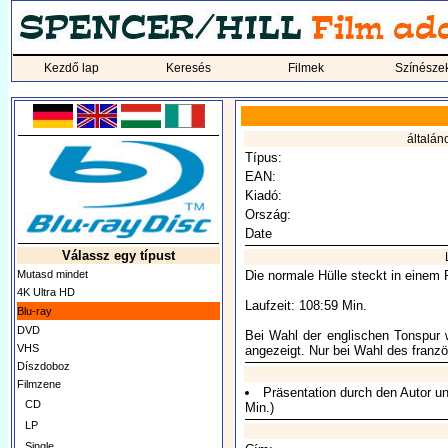
Kezdő lap
Keresés
Filmek
Színésze
általán
Típus:
EAN:
Kiadó:
Ország:
Date
Válassz egy típust
Mutasd mindet
Die normale Hülle steckt in einem
4K Ultra HD
Laufzeit: 108:59 Min.
Blu-ray
DVD
Bei Wahl der englischen Tonspur w
VHS
angezeigt. Nur bei Wahl des franzö
Díszdoboz
Filmzene
Präsentation durch den Autor u
CD
Min.)
LP
Single