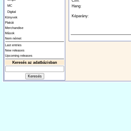
Cím:
MC
Hang:
Digital
Képarány:
Könyvek
Plakát
Merchandise
Mások
Nem német
Last entries
New releases
Upcoming releases
Keresés az adatbázisban