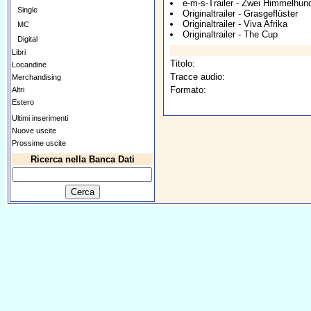
e-m-s-Trailer - Zwei Himmelhun
Single
Originaltrailer - Grasgeflüster
Originaltrailer - Viva Afrika
MC
Originaltrailer - The Cup
Digital
Libri
Titolo:
Locandine
Tracce audio:
Merchandising
Formato:
Altri
Estero
Ultimi inserimenti
Nuove uscite
Prossime uscite
Ricerca nella Banca Dati