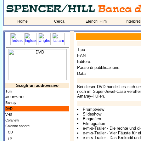
Home
Cerca
Elenchi Film
Interpreti
Tipo:
EAN:
Editore:
Paese di pubblicazione:
Data
Scegli un audiovisivo
Bei dieser DVD handelt es sich um
noch im Super-Jewel-Case veröffen
Tutti
Amaray-Hüllen.
4K Ultra HD
Blu-ray
DVD
Promptview
Slideshow
VHS
Biografien
Cofanetti
Filmografien
Colonne sonore
e-m-s-Trailer - Die rechte und d
CD
e-m-s-Trailer - Vier Fäuste für ei
e-m-s-Trailer - Das Krokodil und
LP