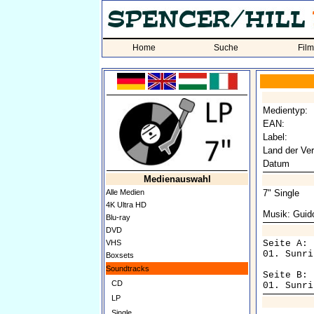
Home
Suche
Fil
Medientyp:
EAN:
Label:
Land der Ver
Datum
Medienauswahl
Alle Medien
7" Single
4K Ultra HD
Musik: Guido
Blu-ray
DVD
VHS
Seite A:

01. Sunri
Boxsets
Soundtracks
Seite B:

CD
LP
Single