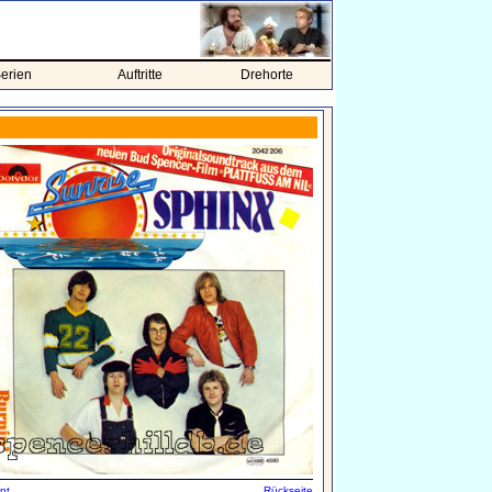
erien
Auftritte
Drehorte
nt
Rückseite