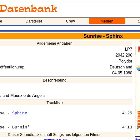
me
Darsteller
Crew
Medien
S
Sunrise - Sphinx
Allgemeine Angaben
LP7
2042 206
Polydor
öffentlichung:
Deutschland
04.05.1980
Beschreibung
 und Maurizio de Angelis
Trackliste
se - 
Sphinx
					  4:25

Dieser Soundtrack enthält Songs aus folgenden Filmen
Fro