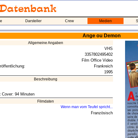
me
Darsteller
Crew
Medien
S
Ange ou Demon
Allgemeine Angaben
VHS
3357802495402
Film Office Video
röffentlichung:
Frankreich
1995
Beschreibung
ut Cover: 94 Minuten
Filmdaten
Wenn man vom Teufel spricht...
Französisch