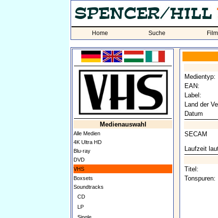
Home
Suche
Fil
Medientyp:
EAN:
Label:
Land der Ve
Datum
Medienauswahl
Alle Medien
SECAM
4K Ultra HD
Laufzeit la
Blu-ray
DVD
Titel:
VHS
Tonspuren:
Boxsets
Soundtracks
CD
LP
Single