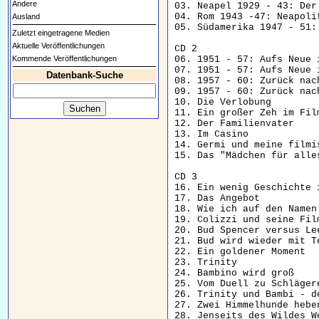
Andere
03. Neapel 1929 - 43: Der
04. Rom 1943 -47: Neapoli
Ausland
05. Südamerika 1947 - 51: 
Zuletzt eingetragene Medien
Aktuelle Veröffentlichungen
CD 2

Kommende Veröffentlichungen
06. 1951 - 57: Aufs Neue i
07. 1951 - 57: Aufs Neue i
Datenbank-Suche
08. 1957 - 60: Zurück nac
09. 1957 - 60: Zurück nac
10. Die Verlobung

11. Ein großer Zeh im Film
12. Der Familienvater

13. Im Casino

14. Germi und meine filmis
15. Das "Mädchen für alles
CD 3

16. Ein wenig Geschichte i
17. Das Angebot

18. Wie ich auf den Namen 
19. Colizzi und seine Film
20. Bud Spencer versus Lee
21. Bud wird wieder mit Te
22. Ein goldener Moment

23. Trinity

24. Bambino wird groß

25. Vom Duell zu Schlägere
26. Trinity und Bambi - d
27. Zwei Himmelhunde heben
28. Jenseits des Wildes We