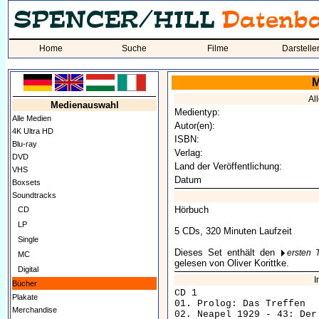
Home
Suche
Filme
Darstelle
M
Al
Medienauswahl
Medientyp:
Alle Medien
Autor(en):
4K Ultra HD
ISBN:
Blu-ray
Verlag:
DVD
Land der Veröffentlichung:
VHS
Datum
Boxsets
Soundtracks
Hörbuch
CD
LP
5 CDs, 320 Minuten Laufzeit
Single
Dieses Set enthält den
ersten 
MC
gelesen von Oliver Korittke.
Digital
I
Bücher
CD 1

Plakate
01. Prolog: Das Treffen

Merchandise
02. Neapel 1929 - 43: Der