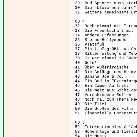
29. Bud Spencer muss sterb
30. Die "bleiernen Jahre"

31. Weitere gemeinsame Erf
CD 4

32. Noch einmal mit Terenc
33. Die Freuntschaft mit T
34. Andere Erfahrungen

35. Sterne Hollywoods

36. Plattfuß

37. Plattfuß grüßt aus Chi
38. Ritterrüstung und Melo
39. Es war einmal in Südaf
40. Gold!

41. Über Außerirdische

42. Die Anfänge des Heimvi
43. Banana Joe & Co.

44. Ein Bud in "Extralarge
45. Ein Cameo-Auftritt

46. Die Welt aus Sicht der
47. Verschiedene Rollen

48. Noch mal zum Thema Reg
49. Die Titel

50. Die Großen des Films

51. Finanzielle Unterstütz
CD 5

52. Internationales Geläch
53. Höhenflüge und Tiefsch
54. Die Musik
