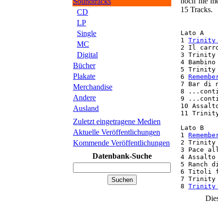
noch nie me
Soundtracks
15 Tracks.
CD
LP
Single
Lato A

1 
Trinity
MC
2 Il carr
Digital
3 Trinity
4 Bambino
Bücher
5 Trinity
Plakate
6 
Remembe
7 Bar di 
Merchandise
8 ...cont
Andere
9 ...cont
10 Assalt
Ausland
11 Trinit
Zuletzt eingetragene Medien
Lato B

Aktuelle Veröffentlichungen
1 
Remembe
Kommende Veröffentlichungen
2 Trinity
3 Pace al
Datenbank-Suche
4 Assalto
5 Ranch d
6 Titoli 
7 Trinity
8 
Trinity
Die