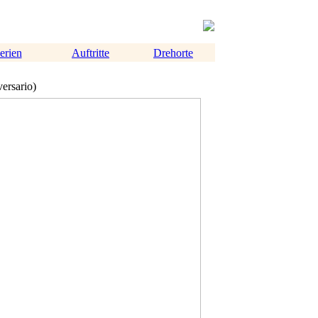
erien
Auftritte
Drehorte
versario)