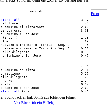
hr Tracks zu hören, denn die 2017er-LP bestand nur aus
Trackliste
Front
 stand tall
                                3:17

o al fiume                                 1:40

 e bambino al ristorante                   2:02

 si confessa                               3:08

 e Bambino a San José                      1:39

r
 (instr.)                                 1:53

notte                                      1:09

inuavano a chiamarlo Trinità - Seq. 2      1:16

inuavano a chiamarlo Trinità - Seq. 3      0:58

o alla diligenza                           0:33

y e Bambino a San José                     0:47

r
                                          4:14

 e Bambino in città                        2:11

la missione                                5:27

 alla diligenza                            1:28

i Parker                                   1:14

finali                                     0:57

 e Bambino a San José                      2:09

 stand tall
ser Soundtrack enthält Songs aus folgenden Filmen
Vier Fäuste für ein Halleluja