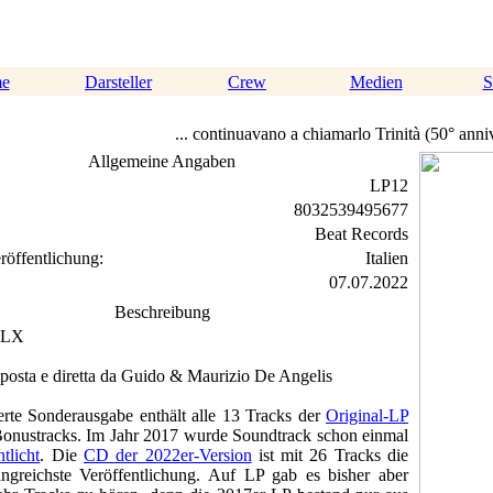
me
Darsteller
Crew
Medien
S
... continuavano a chiamarlo Trinità (50° anni
Allgemeine Angaben
LP12
8032539495677
Beat Records
röffentlichung:
Italien
07.07.2022
Beschreibung
DLX
osta e diretta da Guido & Maurizio De Angelis
ierte Sonderausgabe enthält alle 13 Tracks der
Original-LP
Bonustracks. Im Jahr 2017 wurde Soundtrack schon einmal
tlicht
. Die
CD der 2022er-Version
ist mit 26 Tracks die
ngreichste Veröffentlichung. Auf LP gab es bisher aber