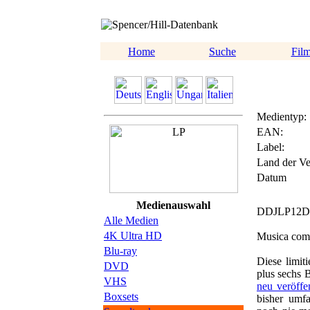
Home
Suche
Fil
Medientyp:
EAN:
Label:
Land der Ve
Datum
Medienauswahl
DDJLP12
Alle Medien
4K Ultra HD
Musica comp
Blu-ray
Diese limit
DVD
plus sechs 
VHS
neu veröffen
Boxsets
bisher umfa