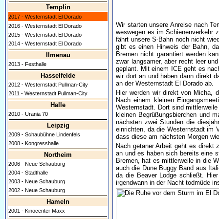
Templin
2017 - Westernstadt El Dorado
Wir starten unsere Anreise nach T
2016 - Westernstadt El Dorado
weswegen es im Schienenverkehr z
2015 - Westernstadt El Dorado
fährt unsere S-Bahn noch nicht wi
2014 - Westernstadt El Dorado
gibt es einen Hinweis der Bahn, da
Bremen nicht garantiert werden kan
Ilmenau
zwar langsamer, aber recht leer un
2013 - Festhalle
geplant. Mit einem ICE geht es nac
Hasselfelde
wir dort an und haben dann direkt d
an der Westernstadt El Dorado ab.
2012 - Westernstadt Pullman-City
Hier werden wir direkt von Micha,
2011 - Westernstadt Pullman-City
Nach einem kleinen Eingangsmeetin
Halle
Westernstadt. Dort sind mittlerwei
kleinen Begrüßungsbierchen und m
2010 - Urania 70
nächsten zwei Stunden die diesjähr
Leipzig
einrichten, da die Westernstadt im V
2009 - Schaubühne Lindenfels
dass diese am nächsten Morgen wie
2008 - Kongresshalle
Nach getaner Arbeit geht es direkt 
an und es haben sich bereits eine 
Northeim
Bremen, hat es mittlerweile in die 
2006 - Neue Schauburg
auch die Dune Buggy Band aus Itali
2004 - Stadthalle
da die Beaver Lodge schließt. Hie
2003 - Neue Schauburg
irgendwann in der Nacht todmüde ins
2002 - Neue Schauburg
Hameln
2001 - Kinocenter Maxx