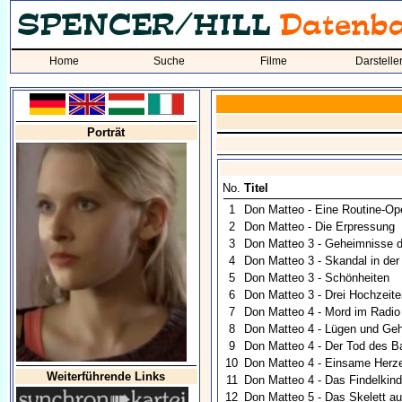
Home
Suche
Filme
Darstelle
Porträt
No.
Titel
1
Don Matteo - Eine Routine-Op
2
Don Matteo - Die Erpressung
3
Don Matteo 3 - Geheimnisse 
4
Don Matteo 3 - Skandal in der
5
Don Matteo 3 - Schönheiten
6
Don Matteo 3 - Drei Hochzeit
7
Don Matteo 4 - Mord im Radio
8
Don Matteo 4 - Lügen und Ge
9
Don Matteo 4 - Der Tod des 
10
Don Matteo 4 - Einsame Herz
Weiterführende Links
11
Don Matteo 4 - Das Findelkin
12
Don Matteo 5 - Das Skelett 