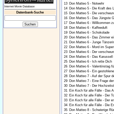
13
Don Matteo 5 - Notwehr
Internet Movie Database
14
Don Matteo 5 - Die Kraft des
Datenbank-Suche
15
Don Matteo 5 - Die verschwun
16
Don Matteo 5 - Das Jüngste G
17
Don Matteo 6 - Willkommen z
18
Don Matteo 6 - Kaffeeduft
19
Don Matteo 6 - Schokolade
20
Don Matteo 6 - Das Zimmer e
21
Don Matteo 6 - Junge Tänzeri
22
Don Matteo 6 - Mord im Supe
23
Don Matteo 6 - Der verschwu
24
Don Matteo 6 - Das Karussel
25
Don Matteo 6 - Ich rette Dich
26
Don Matteo 6 - Valentinstag fü
27
Don Matteo 6 - Ein gestohlen
28
Don Matteo 7 - Auf der Spur 
29
Don Matteo 7 - Eine Frage de
30
Don Matteo 7 - Der Hochzeits
31
Ein Koch für alle Fälle - Das
32
Ein Koch für alle Fälle - Der
33
Ein Koch für alle Fälle - Der
34
Ein Koch für alle Fälle - Die 
35
Don Matteo 8 - Schwierige Rü