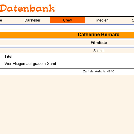
me
Darsteller
Crew
Medien
S
Catherine Bernard
Filmliste
Schnitt
Titel
Vier Fliegen auf grauem Samt
Zahl der Aufrufe: 4840