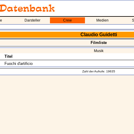
me
Darsteller
Crew
Medien
S
Claudio Guidetti
Filmliste
Musik
Titel
Fuochi d'artificio
Zahl der Aufrufe: 19635