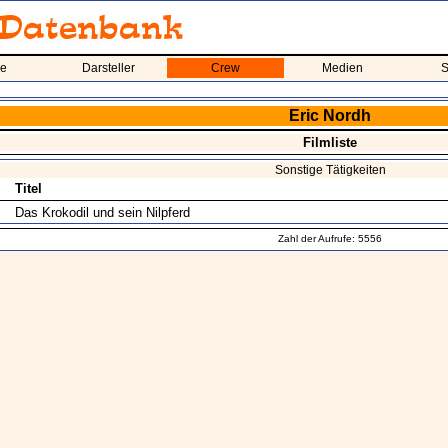
me
Darsteller
Crew
Medien
S
Eric Nordh
Filmliste
Sonstige Tätigkeiten
Titel
Das Krokodil und sein Nilpferd
Zahl der Aufrufe: 5556