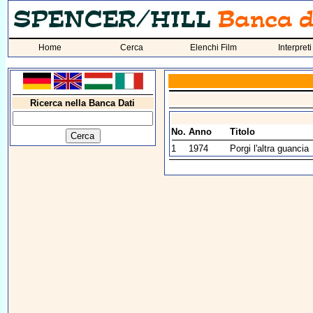
Home
Cerca
Elenchi Film
Interpreti
Ricerca nella Banca Dati
No.
Anno
Titolo
1
1974
Porgi l'altra guancia