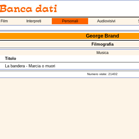
 Film
Interpreti
Personali
Audiovisivi
George Brand
Filmografia
Musica
Titolo
La bandera - Marcia o muori
Numero visite: 21402