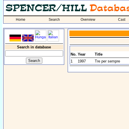
Home
Search
Overview
Cast
Search in database
No.
Year
Title
1
1997
Tre per sempre