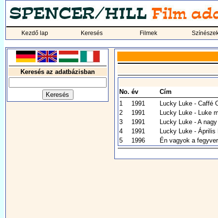
Kezdő lap
Keresés
Filmek
Színésze
Keresés az adatbázisban
No.
év
Cím
1
1991
Lucky Luke - Caffé 
2
1991
Lucky Luke - Luke 
3
1991
Lucky Luke - A nagy
4
1991
Lucky Luke - Április
5
1996
Én vagyok a fegyve