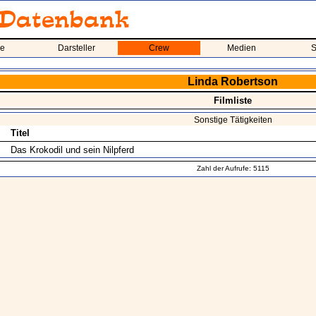
me
Darsteller
Crew
Medien
S
Linda Robertson
Filmliste
Sonstige Tätigkeiten
Titel
Das Krokodil und sein Nilpferd
Zahl der Aufrufe: 5115