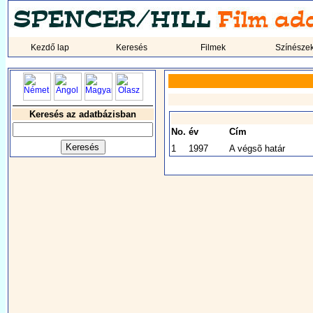
Kezdő lap
Keresés
Filmek
Színésze
Keresés az adatbázisban
No.
év
Cím
1
1997
A végsõ határ