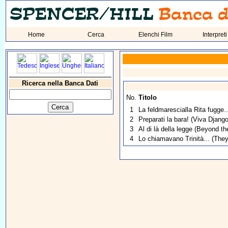
Home
Cerca
Elenchi Film
Interpreti
Ricerca nella Banca Dati
No.
Titolo
1
La feldmarescialla Rita fugge...
2
Preparati la bara!
(Viva Django
3
Al di là della legge
(Beyond the
4
Lo chiamavano Trinità...
(They 